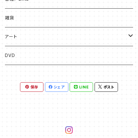
絵本
雑貨
ソングブック
アート
漫画
版画
DVD
その他
絵画
保存
シェア
LINE
ポスト
フライヤー原画