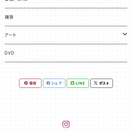
絵本
雑貨
ソングブック
アート
漫画
版画
DVD
その他
絵画
保存
シェア
LINE
ポスト
フライヤー原画