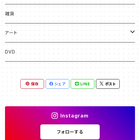
絵本
雑貨
ソングブック
アート
漫画
版画
DVD
その他
絵画
保存
シェア
LINE
ポスト
フライヤー原画
Instagram
フォローする