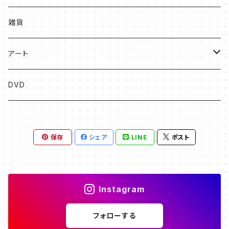
絵本
雑貨
ソングブック
アート
漫画
版画
DVD
その他
絵画
保存
シェア
LINE
ポスト
フライヤー原画
Instagram
フォローする