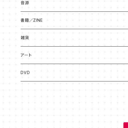
音源
書籍／ZINE
絵本
雑貨
ソングブック
アート
漫画
版画
DVD
その他
絵画
フライヤー原画