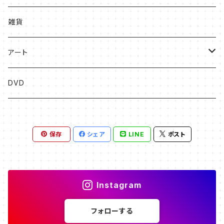
絵本
雑貨
ソングブック
アート
漫画
版画
DVD
その他
絵画
保存
シェア
LINE
ポスト
フライヤー原画
Instagram
フォローする