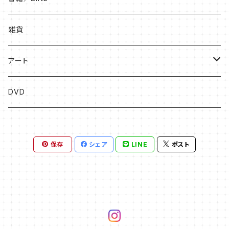
絵本
雑貨
ソングブック
アート
漫画
版画
DVD
その他
絵画
保存
シェア
LINE
ポスト
フライヤー原画