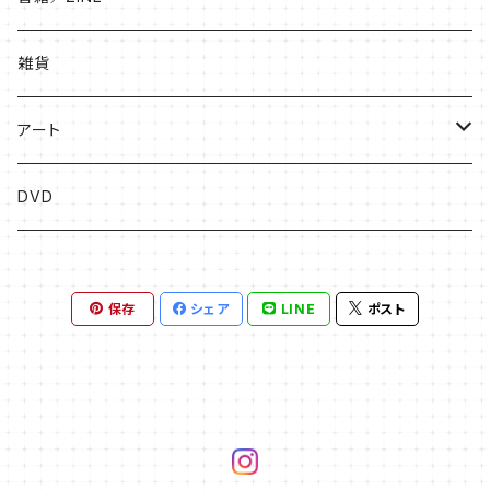
絵本
雑貨
ソングブック
アート
漫画
版画
DVD
その他
絵画
保存
シェア
LINE
ポスト
フライヤー原画