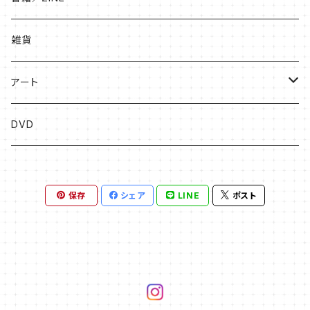
絵本
雑貨
ソングブック
アート
漫画
版画
DVD
その他
絵画
保存
シェア
LINE
ポスト
フライヤー原画