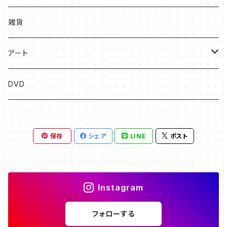
絵本
雑貨
ソングブック
アート
漫画
版画
DVD
その他
絵画
保存
シェア
LINE
ポスト
フライヤー原画
Instagram
フォローする