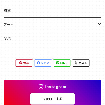
絵本
雑貨
ソングブック
アート
漫画
版画
DVD
その他
絵画
保存
シェア
LINE
ポスト
フライヤー原画
Instagram
フォローする