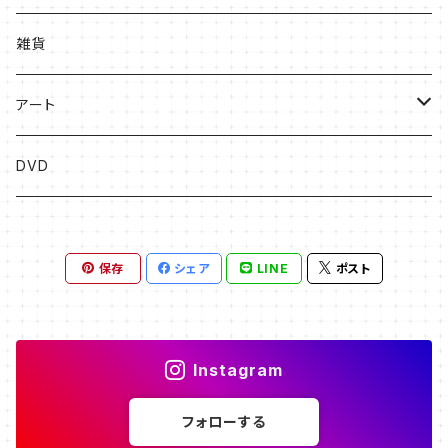
絵本
雑貨
ソングブック
アート
漫画
版画
DVD
その他
絵画
保存
シェア
LINE
ポスト
フライヤー原画
Instagram
フォローする