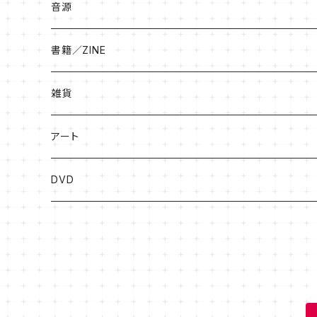
音源
書籍／ZINE
絵本
雑貨
ソングブック
アート
漫画
版画
DVD
その他
絵画
フライヤー原画