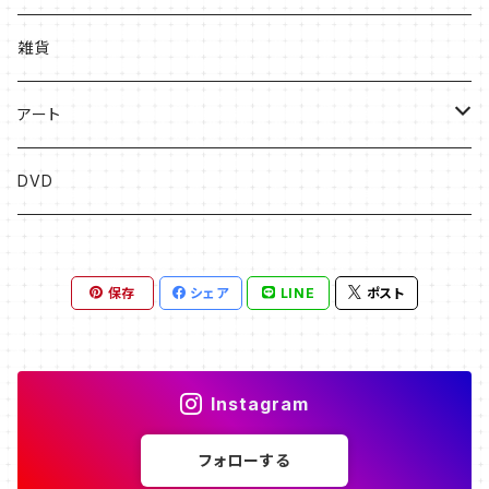
絵本
雑貨
ソングブック
アート
漫画
版画
DVD
その他
絵画
保存
シェア
LINE
ポスト
フライヤー原画
Instagram
フォローする