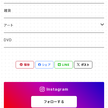
絵本
雑貨
ソングブック
アート
漫画
版画
DVD
その他
絵画
保存
シェア
LINE
ポスト
フライヤー原画
Instagram
フォローする