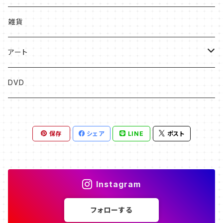
絵本
雑貨
ソングブック
アート
漫画
版画
DVD
その他
絵画
保存
シェア
LINE
ポスト
フライヤー原画
Instagram
フォローする